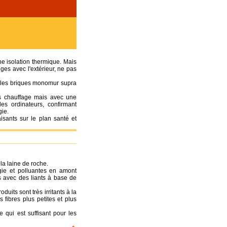
e isolation thermique. Mais
nges avec l'extérieur, ne pas
s (les briques monomur supra
ns chauffage mais avec une
des ordinateurs, confirmant
gie.
isants sur le plan santé et
 la laine de roche.
rgie et polluantes en amont
s avec des liants à base de
duits sont très irritants à la
 fibres plus petites et plus
 qui est suffisant pour les