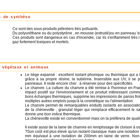
s de synthèse
Ce sont des sous-produits pétroliers très polluants.
Du polyuréthane ou du polystyrène , en mousse (extrudé)ou en panneau '
Ces produits sont dangereux en cas d'incendie, car ils s'enflamment très
gaz fortement toxiques et mortels.
s végétaux et animaux
Le liège expansé : excellent isolant phonique ou thermique qui a 
grâce à sa propre résine, la subérine. Insensible aux UV, il se
panneaux. Il reste encore cher : à réserver pour des spécificités.
Le chanvre. La culture du chanvre a été remise à l'honneur en Fran
impact positif sur l'environnement et ce produit intéressant comm
bons échanges thermiques, supprime les impressions de parois froi
multiples autres emplois jusqu'à la cosmétique ou l'alimentation.
Le chanvre permet de remarquables enduits isolants en associati
de la chénevotte , granulat léger qui remplace efficacement le sa
donne une bon indice thermique.
La chénevotte existe en conventionnel mais on la préfèrera de quali
Il existe aussi de la laine de chanvre en remplissage de cloison à os
?Son coût est plus élevé qu'un isolant classique mais une isolatio
mm équivaut à une isolation de 200mm en laine de verre. Non to