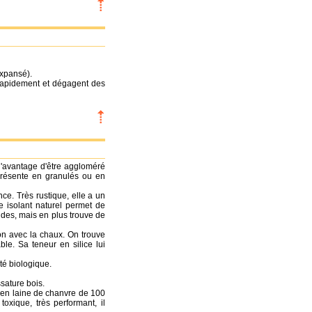
expansé).
 rapidement et dégagent des
l'avantage d'être aggloméré
 présente en granulés ou en
ce. Très rustique, elle a un
e isolant naturel permet de
des, mais en plus trouve de
on avec la chaux. On trouve
ble. Sa teneur en silice lui
té biologique.
sature bois.
n en laine de chanvre de 100
xique, très performant, il