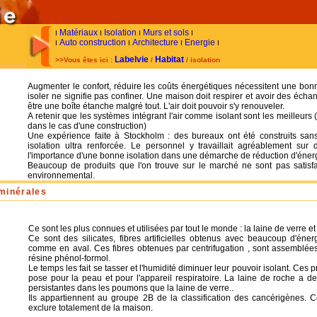
Matériaux
Isolation
Murs et sols
I
I
I
I
Auto construction
Architecture
Energie
I
I
I
I
Labelvie
Habitat
>>Vous êtes ici :
/
/ isolation
Augmenter le confort, réduire les coûts énergétiques nécessitent une bonn
isoler ne signifie pas confiner. Une maison doit respirer et avoir des écha
être une boîte étanche malgré tout. L'air doit pouvoir s'y renouveler.
A retenir que les systèmes intégrant l'air comme isolant sont les meilleur
dans le cas d'une construction)
Une expérience faite à Stockholm : des bureaux ont été construits sa
isolation ultra renforcée. Le personnel y travaillait agréablement sur 
l'importance d'une bonne isolation dans une démarche de réduction d'éner
Beaucoup de produits que l'on trouve sur le marché ne sont pas satisfa
environnemental.
minérales
Ce sont les plus connues et utilisées par tout le monde : la laine de verre et
Ce sont des silicates, fibres artificielles obtenus avec beaucoup d'éne
comme en aval. Ces fibres obtenues par centrifugation , sont assemblée
résine phénol-formol.
Le temps les fait se tasser et l'humidité diminuer leur pouvoir isolant. Ces pro
pose pour la peau et pour l'appareil respiratoire. La laine de roche a des
persistantes dans les poumons que la laine de verre..
Ils appartiennent au groupe 2B de la classification des cancérigènes. Ce
exclure totalement de la maison.